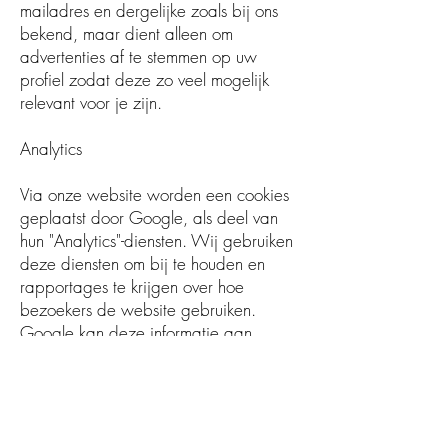
mailadres en dergelijke zoals bij ons
bekend, maar dient alleen om
advertenties af te stemmen op uw
profiel zodat deze zo veel mogelijk
relevant voor je zijn.
Analytics
Via onze website worden een cookies
geplaatst door Google, als deel van
hun "Analytics"-diensten. Wij gebruiken
deze diensten om bij te houden en
rapportages te krijgen over hoe
bezoekers de website gebruiken.
Google kan deze informatie aan
derden verschaffen indien zij hiertoe
wettelijk worden verplicht, of voor zover
derden de informatie namens Google
verwerken. Wij hebben hier geen
invloed op.